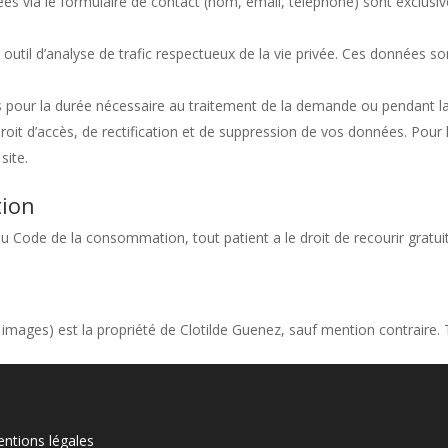
es via le formulaire de contact (nom, email, téléphone) sont exclusiv
n outil d’analyse de trafic respectueux de la vie privée. Ces données
our la durée nécessaire au traitement de la demande ou pendant la 
oit d’accès, de rectification et de suppression de vos données. Pour l
site.
tion
du Code de la consommation, tout patient a le droit de recourir gra
 images) est la propriété de Clotilde Guenez, sauf mention contraire. 
ntions légales